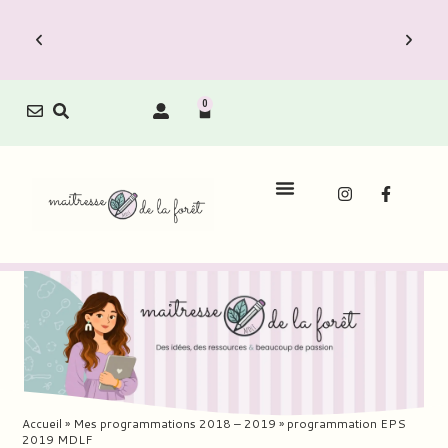
0
Le Carnet de Direction est dispo !
Découvrez vite les Packs Carnets à prix
réduit.
Accueil
»
Mes programmations 2018 – 2019
»
programmation EPS
2019 MDLF