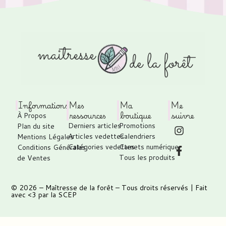
Informations
Mes
Ma
Me
ressources
boutique
suivre
À Propos
Derniers articles
Promotions
Plan du site
Articles vedettes
Calendriers
Mentions Légales
Catégories vedettes
Carnets numérique
Conditions Générales
Tous les produits
de Ventes
© 2026 –
Maîtresse de la forêt
– Tous droits réservés | Fait
avec <3 par
la SCEP