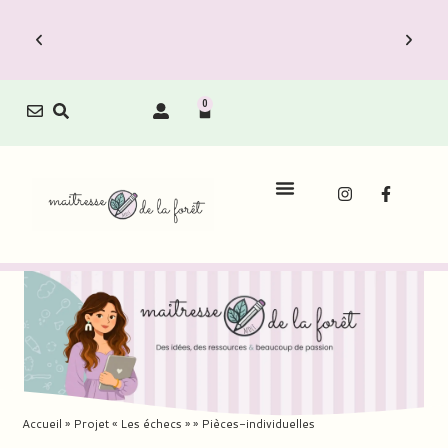
0
Le Carnet de Direction est dispo !
Découvrez vite les Packs Carnets à prix
réduit.
Accueil
»
Projet « Les échecs »
»
Pièces-individuelles