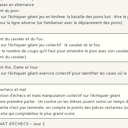
cases en alternance
t du pion :
sur l’échiquier géant jeu en binôme: la bataille des pions but : être l
sur la ligne adverse (se familiariser avec le déplacement des pions)
 du cavalier et du fou :
ur l’échiquier géant jeu collectif : le cavalier et le fou
 le nombre de coups qu’il faut pour atteindre le pion avec son cavalier
nt du cavalier)
t Roi, Dame et tour :
sur l’échiquier géant exercice collectif pour identifier les cases où l
: echecs et mat
tion d’échecs et mats manipulation collectif sur l’échiquier géant
une première partie : Un contre un les élèves jouent selon un temps d
partie n’est pas terminée, on compte le points des pièces restantes (se
elui qui comptabilise le plus grand score.
T d’ECHECS – Jour 1