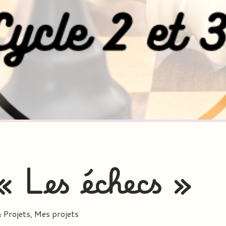
« Les échecs »
 Projets
,
Mes projets