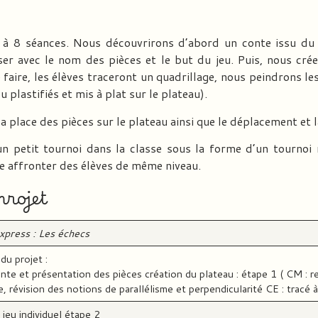
 7 à 8 séances. Nous découvrirons d’abord un conte issu d
ser avec le nom des pièces et le but du jeu. Puis, nous cr
 faire, les élèves traceront un quadrillage, nous peindrons le
 plastifiés et mis à plat sur le plateau).
 place des pièces sur le plateau ainsi que le déplacement et l
 un petit tournoi dans la classe sous la forme d’un tourno
e affronter des élèves de même niveau.
projet
express : Les échecs
du projet :
nte et présentation des pièces création du plateau : étape 1 ( CM : r
e, révision des notions de parallélisme et perpendicularité CE : tracé à
 jeu individuel étape 2