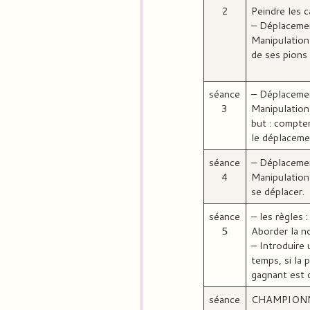
2
Peindre les 
– Déplacemen
Manipulation 
de ses pions 
séance
– Déplacement
3
Manipulation s
but : compter
le déplaceme
séance
– Déplacemen
4
Manipulation 
se déplacer.
séance
– les règles 
5
Aborder la no
– Introduire 
temps, si la 
gagnant est c
séance
CHAMPIONNA