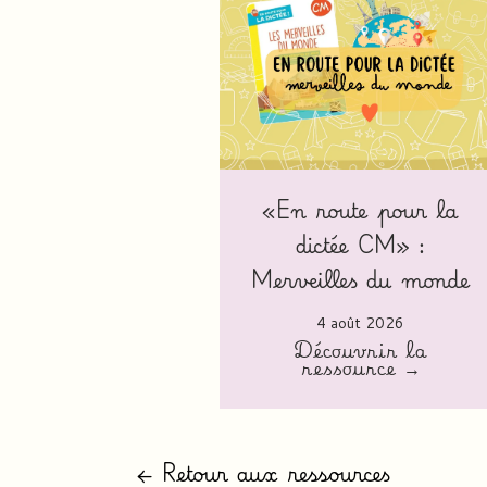
«En route pour la
dictée CM» :
Merveilles du monde
4 août 2026
Découvrir la
ressource →
← Retour aux ressources