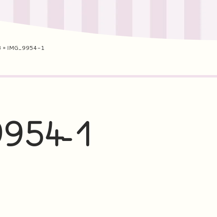
3
»
IMG_9954-1
954-1