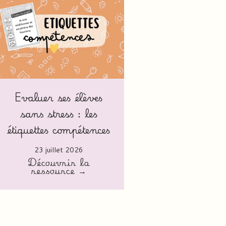
Evaluer ses élèves
sans stress : les
étiquettes compétences
23 juillet 2026
Découvrir la
ressource →