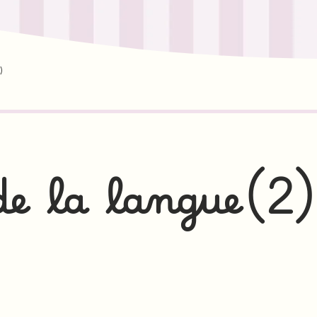
)
de la langue(2)