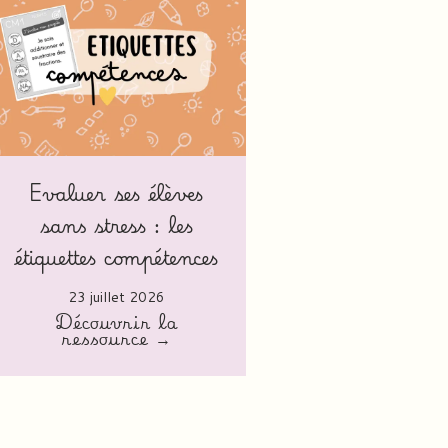
Evaluer ses élèves
sans stress : les
étiquettes compétences
23 juillet 2026
Découvrir la
ressource →