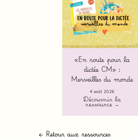
«En route pour la
dictée CM» :
Merveilles du monde
4 août 2026
Découvrir la
ressource →
← Retour aux ressources