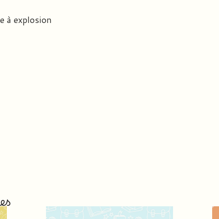
te à explosion
es