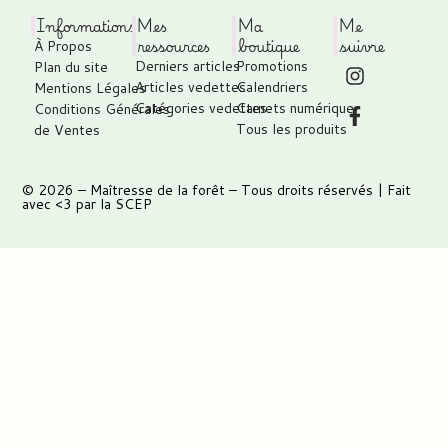
Informations
Mes
Ma
Me
ressources
boutique
suivre
À Propos
Derniers articles
Promotions
Plan du site
Articles vedettes
Calendriers
Mentions Légales
Catégories vedettes
Carnets numérique
Conditions Générales
Tous les produits
de Ventes
© 2026 –
Maîtresse de la forêt
– Tous droits réservés | Fait
avec <3 par
la SCEP