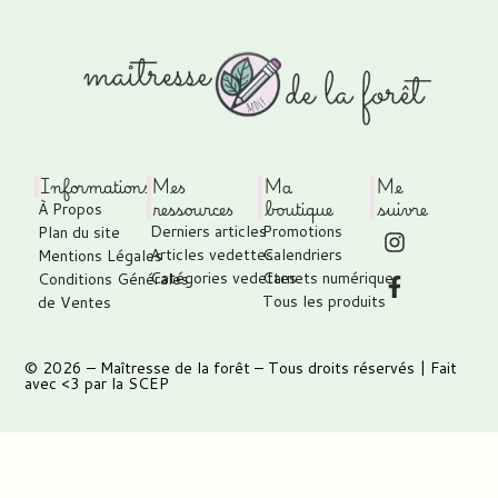
Informations
Mes
Ma
Me
ressources
boutique
suivre
À Propos
Derniers articles
Promotions
Plan du site
Articles vedettes
Calendriers
Mentions Légales
Catégories vedettes
Carnets numérique
Conditions Générales
Tous les produits
de Ventes
© 2026 –
Maîtresse de la forêt
– Tous droits réservés | Fait
avec <3 par
la SCEP