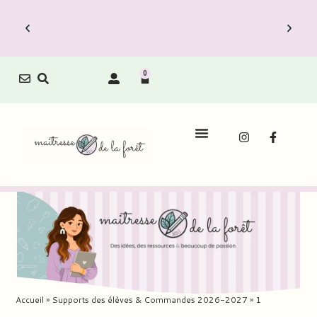
0
n est dispo !
Le Carnet de Direction est 
 Carnets à prix
Découvrez vite les Packs Carne
réduit.
Accueil
»
Supports des élèves & Commandes 2026-2027
»
1