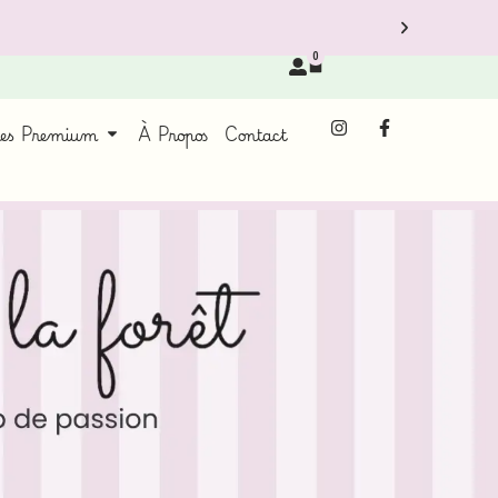
0
ces Premium
À Propos
Contact