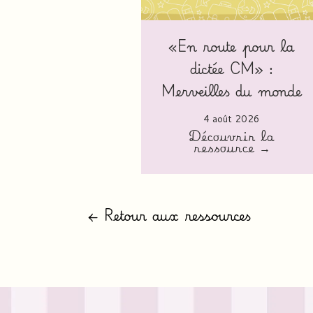
«En route pour la
dictée CM» :
Merveilles du monde
4 août 2026
Découvrir la
ressource →
← Retour aux ressources