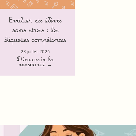
Evaluer ses élèves
sans stress : les
étiquettes compétences
23 juillet 2026
Découvrir la
ressource →