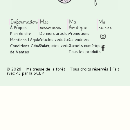
Informations
Mes
Ma
Me
ressources
boutique
suivre
À Propos
Derniers articles
Promotions
Plan du site
Articles vedettes
Calendriers
Mentions Légales
Catégories vedettes
Carnets numérique
Conditions Générales
Tous les produits
de Ventes
© 2026 –
Maîtresse de la forêt
– Tous droits réservés | Fait
avec <3 par
la SCEP