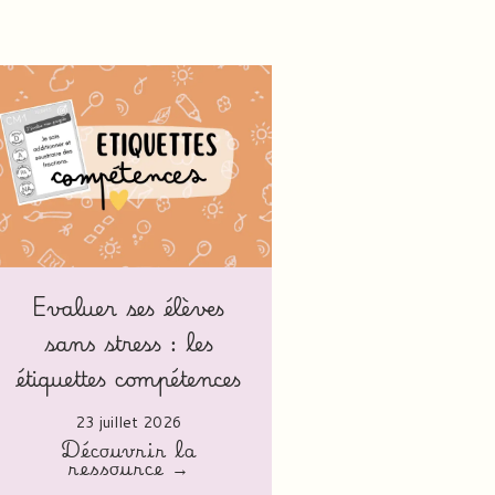
Evaluer ses élèves
sans stress : les
étiquettes compétences
23 juillet 2026
Découvrir la
ressource →