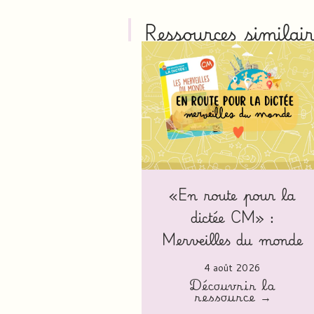
Ressources similair
«En route pour la
dictée CM» :
Merveilles du monde
4 août 2026
Découvrir la
ressource →