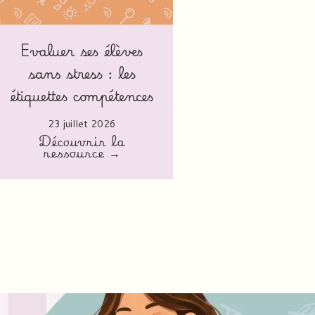
Evaluer ses élèves
sans stress : les
étiquettes compétences
23 juillet 2026
Découvrir la
ressource →