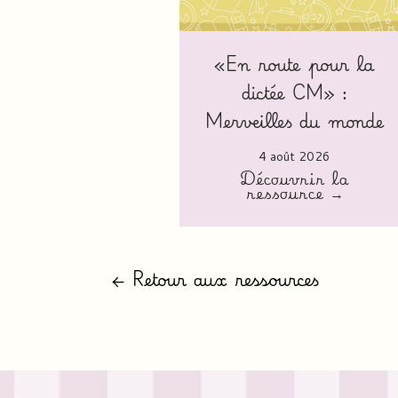
«En route pour la
dictée CM» :
Merveilles du monde
4 août 2026
Découvrir la
ressource →
← Retour aux ressources