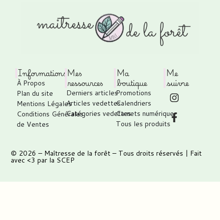
Informations
Mes
Ma
Me
ressources
boutique
suivre
À Propos
Derniers articles
Promotions
Plan du site
Articles vedettes
Calendriers
Mentions Légales
Catégories vedettes
Carnets numérique
Conditions Générales
Tous les produits
de Ventes
© 2026 –
Maîtresse de la forêt
– Tous droits réservés | Fait
avec <3 par
la SCEP