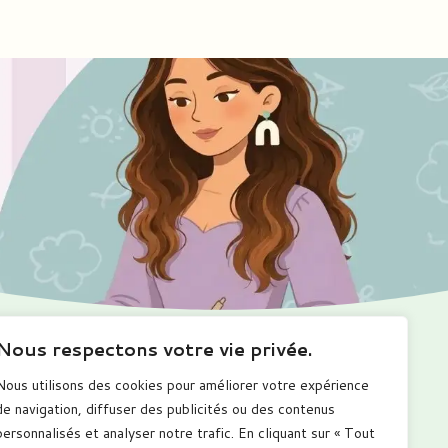
Nous respectons votre vie privée.
Ma boutique
Me suivre
Nous utilisons des cookies pour améliorer votre expérience
romotions
de navigation, diffuser des publicités ou des contenus
alendriers
personnalisés et analyser notre trafic. En cliquant sur « Tout
arnets numérique