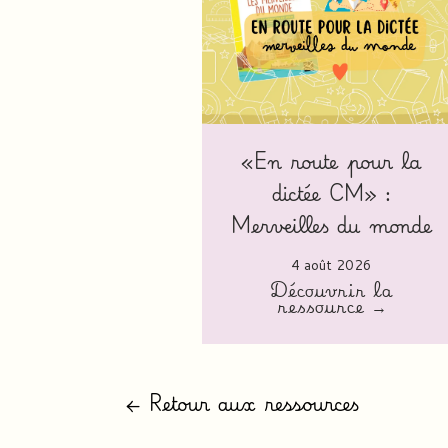
«En route pour la
dictée CM» :
Merveilles du monde
4 août 2026
Découvrir la
ressource →
← Retour aux ressources