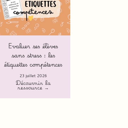
Evaluer ses élèves
sans stress : les
étiquettes compétences
23 juillet 2026
Découvrir la
ressource →