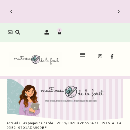
0
Accueil
»
Les pages de garde – 2019/2020
»
2865B471-3516-4FEA-
95B2-9701ADA999BF