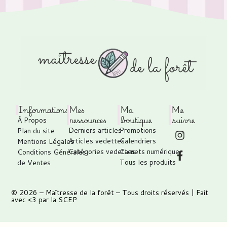
Informations
Mes
Ma
Me
ressources
boutique
suivre
À Propos
Derniers articles
Promotions
Plan du site
Articles vedettes
Calendriers
Mentions Légales
Catégories vedettes
Carnets numérique
Conditions Générales
Tous les produits
de Ventes
© 2026 –
Maîtresse de la forêt
– Tous droits réservés | Fait
avec <3 par
la SCEP