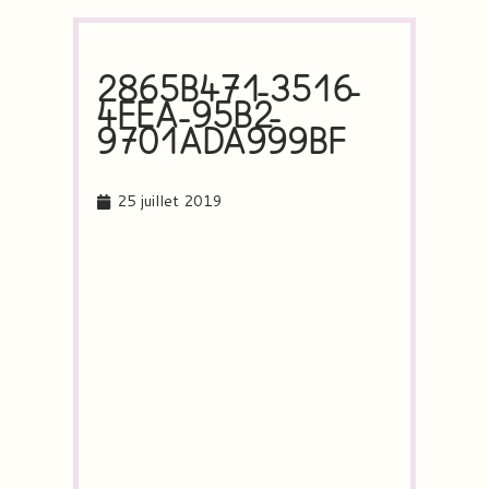
2865B471-3516-
4FEA-95B2-
9701ADA999BF
25 juillet 2019