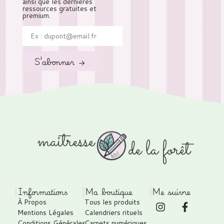
ainsi que les dernières
ressources gratuites et
premium.
S'abonner →
Informations
Ma boutique
Me suivre
À Propos
Tous les produits
Mentions Légales
Calendriers rituels
Conditions Générales
Carnets numériques