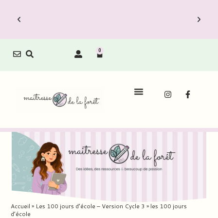
0
Le Carnet de Direction est dispo !
x
Découvrez vite les Packs Carnets à prix
réduit.
Accueil
»
Les 100 jours d’école – Version Cycle 3
»
les 100 jours
d’école