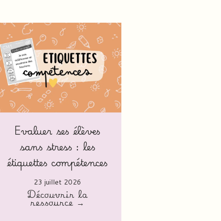
Evaluer ses élèves
sans stress : les
étiquettes compétences
23 juillet 2026
Découvrir la
ressource →