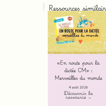
Ressources similair
«En route pour la
dictée CM» :
Merveilles du monde
4 août 2026
Découvrir la
ressource →