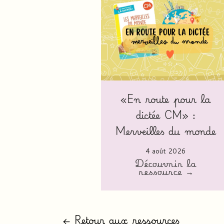
«En route pour la
dictée CM» :
Merveilles du monde
4 août 2026
Découvrir la
ressource →
← Retour aux ressources