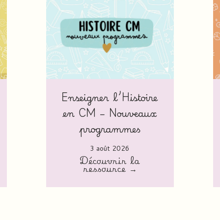
Enseigner l’Histoire
en CM – Nouveaux
programmes
3 août 2026
Découvrir la
ressource →