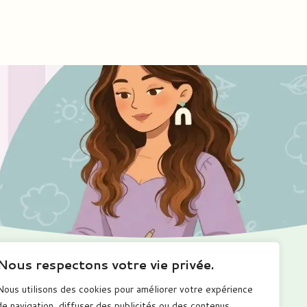
Nous respectons votre vie privée.
Ma boutique
Me suivre
Nous utilisons des cookies pour améliorer votre expérience
romotions
de navigation, diffuser des publicités ou des contenus