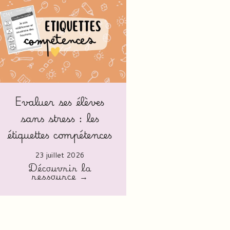
Evaluer ses élèves
sans stress : les
étiquettes compétences
23 juillet 2026
Découvrir la
ressource →