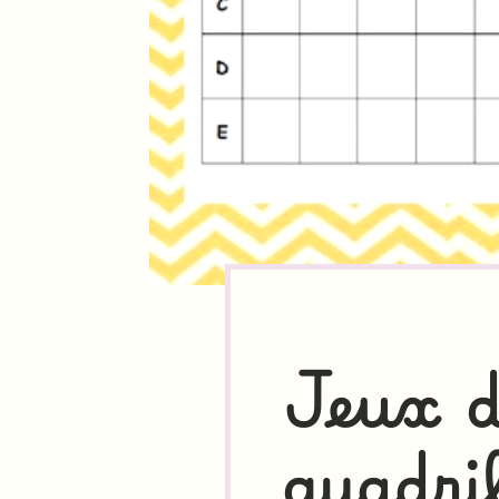
Jeux d
quadri