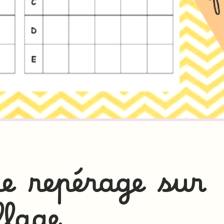
e repérage sur
llage