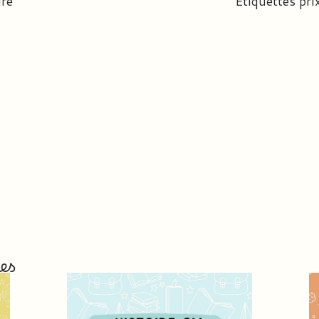
re
Etiquettes pri
es