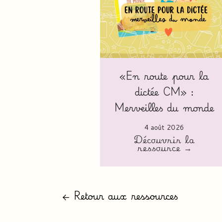
«En route pour la
dictée CM» :
Merveilles du monde
4 août 2026
Découvrir la
ressource →
← Retour aux ressources