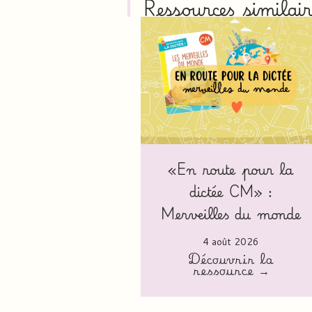
Ressources similair
«En route pour la
dictée CM» :
Merveilles du monde
4 août 2026
Découvrir la
ressource →