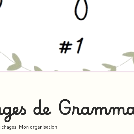
ages de Gramma
ichages
,
Mon organisation