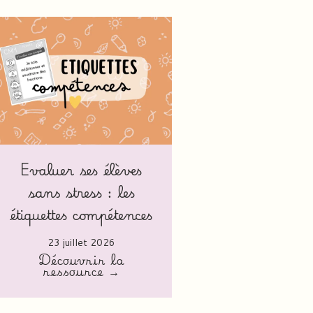
Evaluer ses élèves
sans stress : les
étiquettes compétences
23 juillet 2026
Découvrir la
ressource →