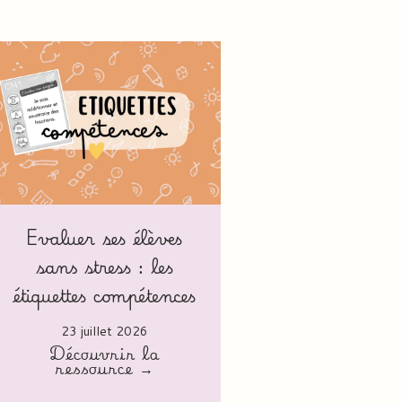
Evaluer ses élèves
sans stress : les
étiquettes compétences
23 juillet 2026
Découvrir la
ressource →