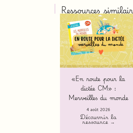
Ressources similair
«En route pour la
dictée CM» :
Merveilles du monde
4 août 2026
Découvrir la
ressource →