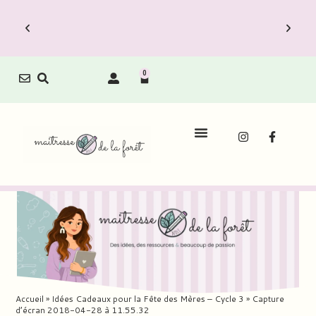
0
Le Carnet de Direction est dispo !
Le 
écouvrez vite les Packs Carnets à prix
Découvr
réduit.
Accueil
»
Idées Cadeaux pour la Fête des Mères – Cycle 3
»
Capture
d’écran 2018-04-28 à 11.55.32