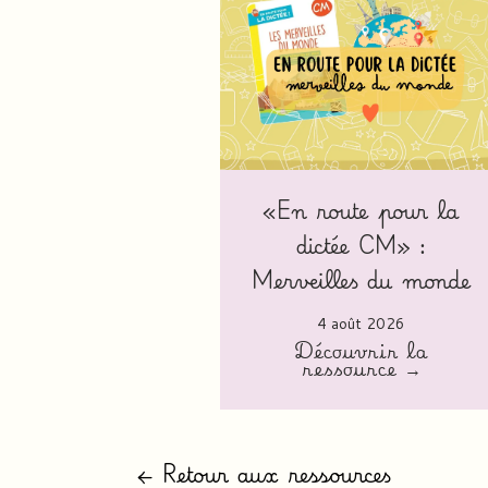
«En route pour la
dictée CM» :
Merveilles du monde
4 août 2026
Découvrir la
ressource →
← Retour aux ressources