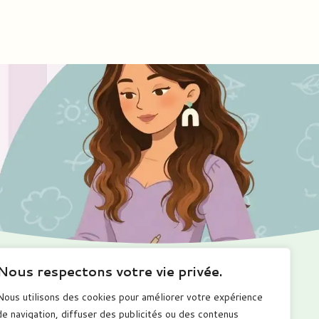
Nous respectons votre vie privée.
Ma boutique
Me suivre
Nous utilisons des cookies pour améliorer votre expérience
romotions
de navigation, diffuser des publicités ou des contenus
alendriers