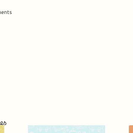
ments
es