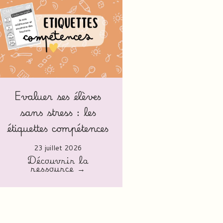
Evaluer ses élèves
sans stress : les
étiquettes compétences
23 juillet 2026
Découvrir la
ressource →