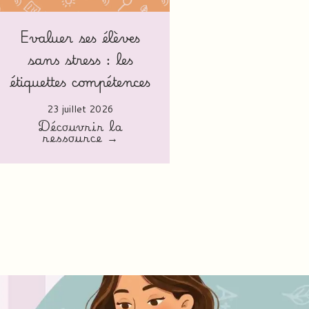
Evaluer ses élèves
sans stress : les
étiquettes compétences
23 juillet 2026
Découvrir la
ressource →