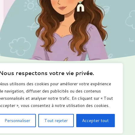
Nous respectons votre vie privée.
Ma boutique
Me suivre
Nous utilisons des cookies pour améliorer votre expérience
romotions
de navigation, diffuser des publicités ou des contenus
alendriers
personnalisés et analyser notre trafic. En cliquant sur « Tout
arnets numérique
ous les produits
accepter », vous consentez à notre utilisation des cookies.
Personnaliser
Tout rejeter
Accepter tout