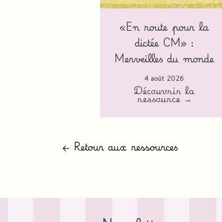
«En route pour la
dictée CM» :
Merveilles du monde
4 août 2026
Découvrir la
ressource →
← Retour aux ressources