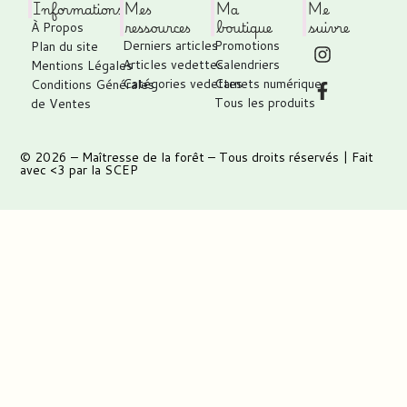
Informations
Mes
Ma
Me
ressources
boutique
suivre
À Propos
Derniers articles
Promotions
Plan du site
Articles vedettes
Calendriers
Mentions Légales
Catégories vedettes
Carnets numérique
Conditions Générales
Tous les produits
de Ventes
© 2026 –
Maîtresse de la forêt
– Tous droits réservés | Fait
avec <3 par
la SCEP