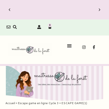
0
Le Carnet de Direction est dispo !
Le
Découvrez vite les Packs Carnets à prix
Découv
réduit.
Accueil
»
Escape game en ligne Cycle 3
»
ESCAPE GAME(1)