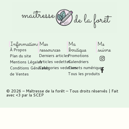
Informations
Mes
Ma
Me
ressources
boutique
suivre
À Propos
Derniers articles
Promotions
Plan du site
Articles vedettes
Calendriers
Mentions Légales
Catégories vedettes
Carnets numérique
Conditions Générales
Tous les produits
de Ventes
© 2026 –
Maîtresse de la forêt
– Tous droits réservés | Fait
avec <3 par
la SCEP