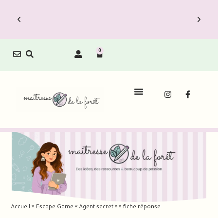
0
Le Carnet de Direction est dispo !
Découvrez vite les Packs Carnets à prix
Déco
réduit.
Accueil
»
Escape Game « Agent secret »
»
fiche réponse