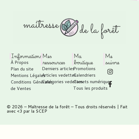
Informations
Mes
Ma
Me
ressources
boutique
suivre
À Propos
Derniers articles
Promotions
Plan du site
Articles vedettes
Calendriers
Mentions Légales
Catégories vedettes
Carnets numérique
Conditions Générales
Tous les produits
de Ventes
© 2026 –
Maîtresse de la forêt
– Tous droits réservés | Fait
avec <3 par
la SCEP