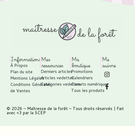
Informations
Mes
Ma
Me
ressources
boutique
suivre
À Propos
Derniers articles
Promotions
Plan du site
Articles vedettes
Calendriers
Mentions Légales
Catégories vedettes
Carnets numérique
Conditions Générales
Tous les produits
de Ventes
© 2026 –
Maîtresse de la forêt
– Tous droits réservés | Fait
avec <3 par
la SCEP