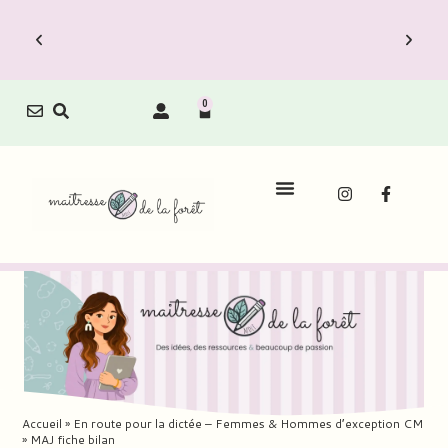
0
Le Carnet de Direction est dispo !
Découvrez vite les Packs Carnets à prix
Déco
réduit.
Accueil
»
En route pour la dictée – Femmes & Hommes d’exception CM
»
MAJ fiche bilan