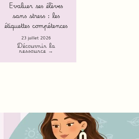
Evaluer ses élèves
sans stress : les
étiquettes compétences
23 juillet 2026
Découvrir la
ressource →