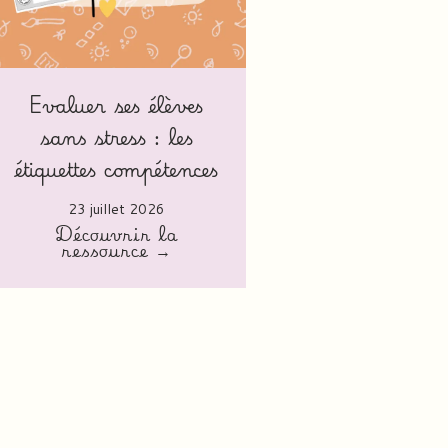
Evaluer ses élèves
sans stress : les
étiquettes compétences
23 juillet 2026
Découvrir la
ressource →