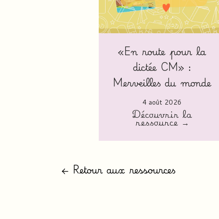
«En route pour la
dictée CM» :
Merveilles du monde
4 août 2026
Découvrir la
ressource →
← Retour aux ressources