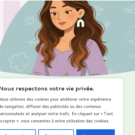
Nous respectons votre vie privée.
Ma boutique
Me suivre
Nous utilisons des cookies pour améliorer votre expérience
romotions
de navigation, diffuser des publicités ou des contenus
alendriers
personnalisés et analyser notre trafic. En cliquant sur « Tout
arnets numérique
ous les produits
accepter », vous consentez à notre utilisation des cookies.