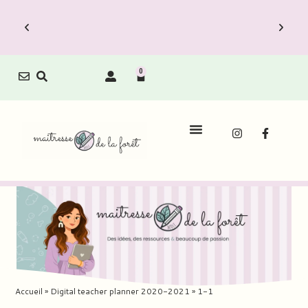
0
Le Carnet de Direction est dispo !
Découvrez vite les Packs Carnets à prix
réduit.
Accueil
»
Digital teacher planner 2020-2021
»
1-1