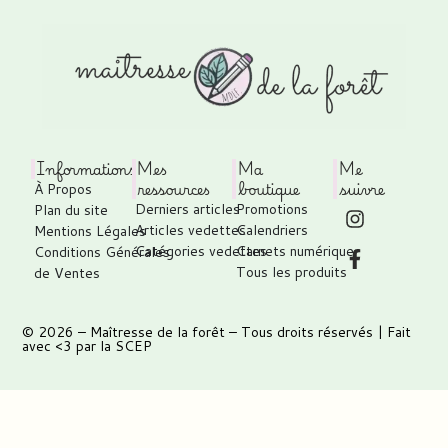
Informations
Mes
Ma
Me
ressources
boutique
suivre
À Propos
Derniers articles
Promotions
Plan du site
Articles vedettes
Calendriers
Mentions Légales
Catégories vedettes
Carnets numérique
Conditions Générales
Tous les produits
de Ventes
© 2026 –
Maîtresse de la forêt
– Tous droits réservés | Fait
avec <3 par
la SCEP