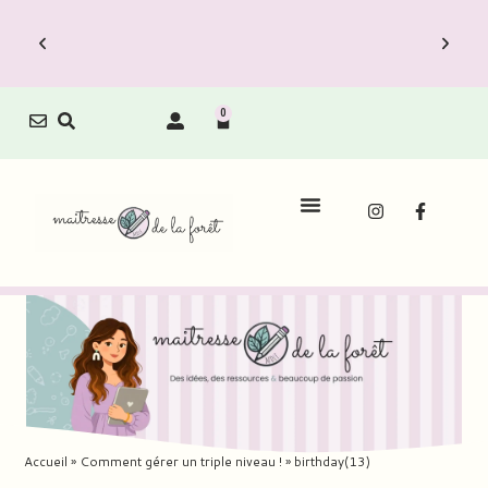
0
Le Carnet de Direction est dispo !
Découvrez vite les Packs Carnets à prix
réduit.
Accueil
»
Comment gérer un triple niveau !
»
birthday(13)