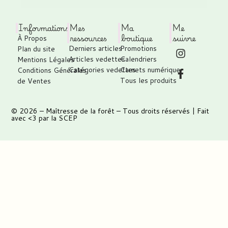
Informations
Mes
Ma
Me
ressources
boutique
suivre
À Propos
Derniers articles
Promotions
Plan du site
Articles vedettes
Calendriers
Mentions Légales
Catégories vedettes
Carnets numérique
Conditions Générales
Tous les produits
de Ventes
© 2026 –
Maîtresse de la forêt
– Tous droits réservés | Fait
avec <3 par
la SCEP