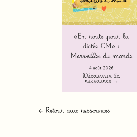
«En route pour la
dictée CM» :
Merveilles du monde
4 août 2026
Découvrir la
ressource →
← Retour aux ressources