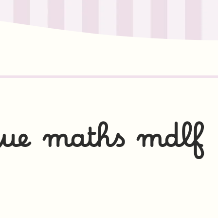
gue maths mdlf