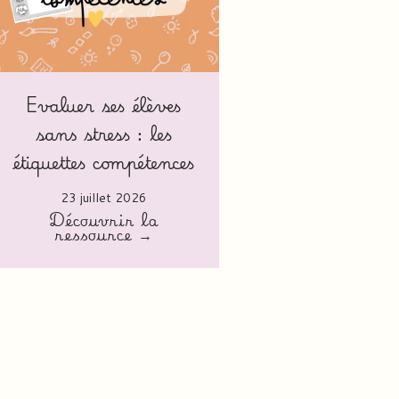
Evaluer ses élèves
sans stress : les
étiquettes compétences
23 juillet 2026
Découvrir la
ressource →