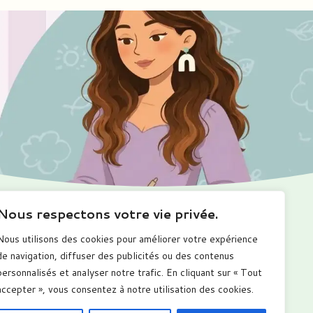
Nous respectons votre vie privée.
Ma boutique
Me suivre
Nous utilisons des cookies pour améliorer votre expérience
romotions
de navigation, diffuser des publicités ou des contenus
alendriers
personnalisés et analyser notre trafic. En cliquant sur « Tout
arnets numérique
ous les produits
accepter », vous consentez à notre utilisation des cookies.