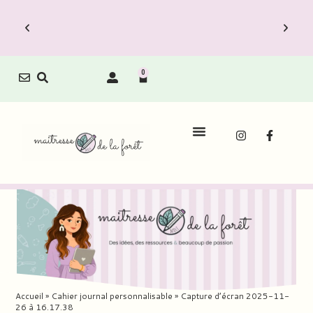
0
Le Carnet de Direction est dispo !
Le
Découvrez vite les Packs Carnets à prix
Découv
réduit.
Accueil
»
Cahier journal personnalisable
»
Capture d’écran 2025-11-
26 à 16.17.38