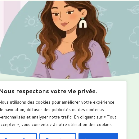
Nous respectons votre vie privée.
Ma boutique
Me suivre
Nous utilisons des cookies pour améliorer votre expérience
romotions
de navigation, diffuser des publicités ou des contenus
alendriers
personnalisés et analyser notre trafic. En cliquant sur « Tout
arnets numérique
ous les produits
accepter », vous consentez à notre utilisation des cookies.