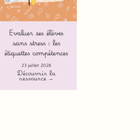
Evaluer ses élèves
sans stress : les
étiquettes compétences
23 juillet 2026
Découvrir la
ressource →