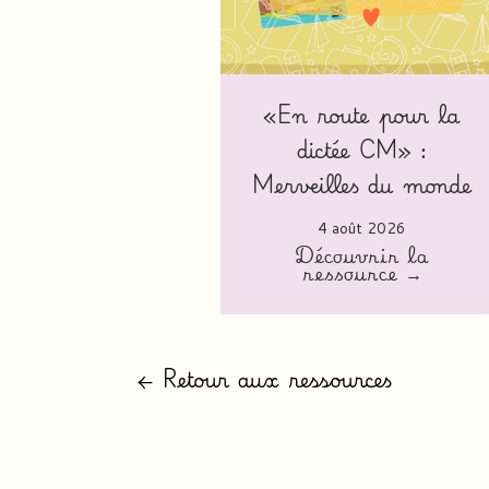
«En route pour la
dictée CM» :
Merveilles du monde
4 août 2026
Découvrir la
ressource →
← Retour aux ressources