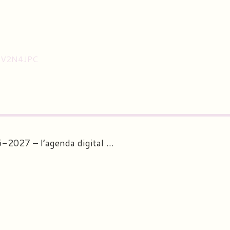
 V2N4JPC
Le Carnet journal 2026-2027 – l’agenda digital personnalisé des professeurs des écoles