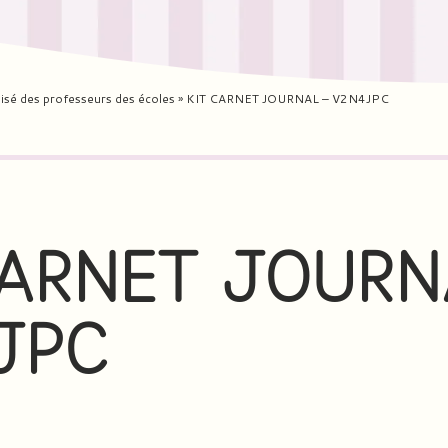
isé des professeurs des écoles
»
KIT CARNET JOURNAL – V2N4JPC
ARNET JOURN
JPC