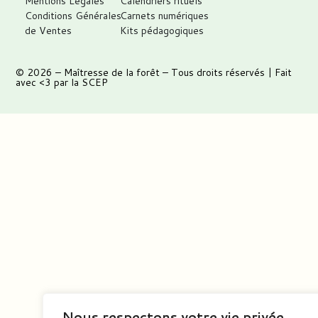
Mentions Légales
Calendriers rituels
Conditions Générales
Carnets numériques
de Ventes
Kits pédagogiques
© 2026 –
Maîtresse de la forêt
– Tous droits réservés | Fait
avec <3 par
la SCEP
Nous respectons votre vie privée.