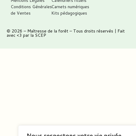
Mentions Légales
Calendriers rituels
Conditions Générales
Carnets numériques
de Ventes
Kits pédagogiques
© 2026 –
Maîtresse de la forêt
– Tous droits réservés | Fait
avec <3 par
la SCEP
Nous respectons votre vie privée.