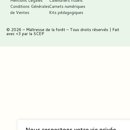
Mentions Légales
Calendriers rituels
Conditions Générales
Carnets numériques
de Ventes
Kits pédagogiques
© 2026 –
Maîtresse de la forêt
– Tous droits réservés | Fait
avec <3 par
la SCEP
Nous respectons votre vie privée.