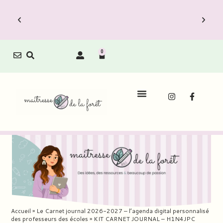
0
Le Carnet de Direction est dispo !
L
Découvrez vite les Packs Carnets à prix
Décou
réduit.
Accueil
»
Le Carnet journal 2026-2027 – l’agenda digital personnalisé
des professeurs des écoles
»
KIT CARNET JOURNAL – H1N4JPC