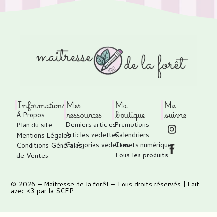
Informations
Mes
Ma
Me
ressources
boutique
suivre
À Propos
Derniers articles
Promotions
Plan du site
Articles vedettes
Calendriers
Mentions Légales
Catégories vedettes
Carnets numérique
Conditions Générales
Tous les produits
de Ventes
© 2026 –
Maîtresse de la forêt
– Tous droits réservés | Fait
avec <3 par
la SCEP