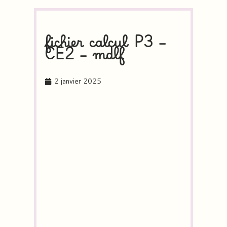
fichier calcul P3 –
CE2 – mdlf
2 janvier 2025