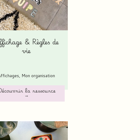
ffichage & Règles de
vie
Affichages
,
Mon organisation
écouvrir la ressource
→