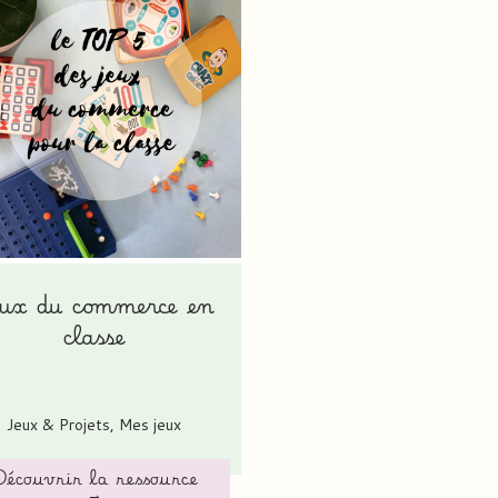
ux du commerce en
classe
Jeux & Projets
,
Mes jeux
écouvrir la ressource
→