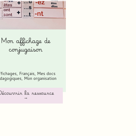
Mon affichage de
conjugaison
ffichages
,
Français
,
Mes docs
dagogiques
,
Mon organisation
écouvrir la ressource
→