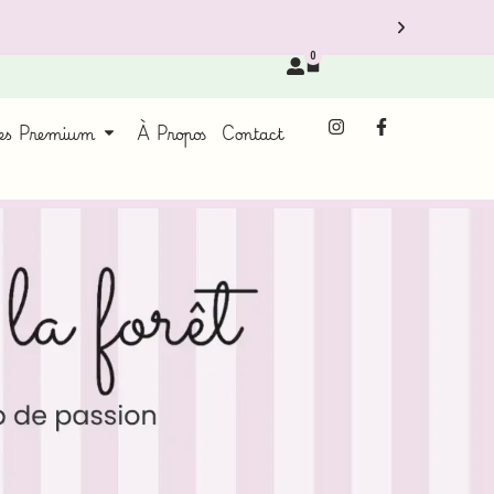
0
ces Premium
À Propos
Contact