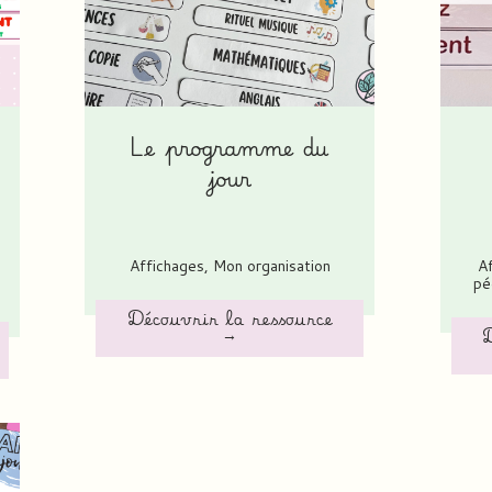
Le programme du
jour
Affichages
,
Mon organisation
A
pé
Découvrir la ressource
→
D