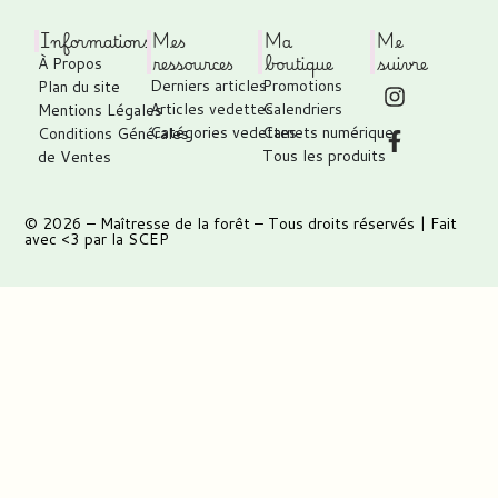
Informations
Mes
Ma
Me
ressources
boutique
suivre
À Propos
Derniers articles
Promotions
Plan du site
Articles vedettes
Calendriers
Mentions Légales
Catégories vedettes
Carnets numérique
Conditions Générales
Tous les produits
de Ventes
© 2026 –
Maîtresse de la forêt
– Tous droits réservés | Fait
avec <3 par
la SCEP