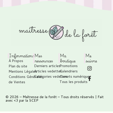
Informations
Mes
Ma
Me
ressources
boutique
suivre
À Propos
Derniers articles
Promotions
Plan du site
Articles vedettes
Calendriers
Mentions Légales
Catégories vedettes
Carnets numérique
Conditions Générales
Tous les produits
de Ventes
© 2026 –
Maîtresse de la forêt
– Tous droits réservés | Fait
avec <3 par
la SCEP