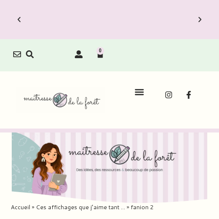
0
Le Carnet de Direction est dispo !
Le C
couvrez vite les Packs Carnets à prix
Découvr
réduit.
Accueil
»
Ces affichages que j’aime tant …
»
fanion 2